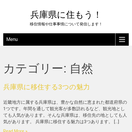
Skip
to
兵庫県に住もう！
content
移住情報や仕事事情について発信します！
Menu
カテゴリー:
自然
兵庫県に移住する3つの魅力
近畿地方に属する兵庫県は、豊かな自然に恵まれた都道府県の
1つです。年間を通して観光客が多数訪れるなど、観光地とし
ても人気があります。そんな兵庫県は、移住先の地としても人
気があります。 兵庫県に移住する魅力は3つあります。 […]
Read More »